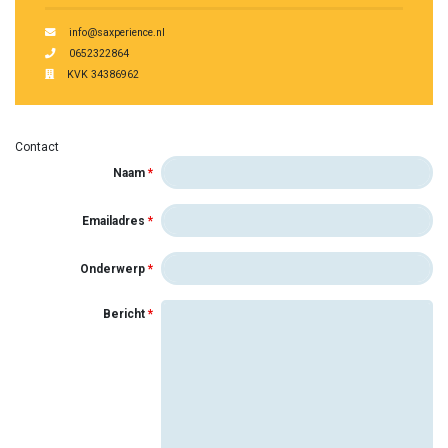
info@saxperience.nl
0652322864
KVK 34386962
Contact
Naam
*
Emailadres
*
Onderwerp
*
Bericht
*