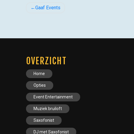
BERICHT
Gaaf Events
NAVIGATIE
OVERZICHT
Home
Opties
Event Entertainment
Muziek bruiloft
Saxofonist
DJ met Saxofonist